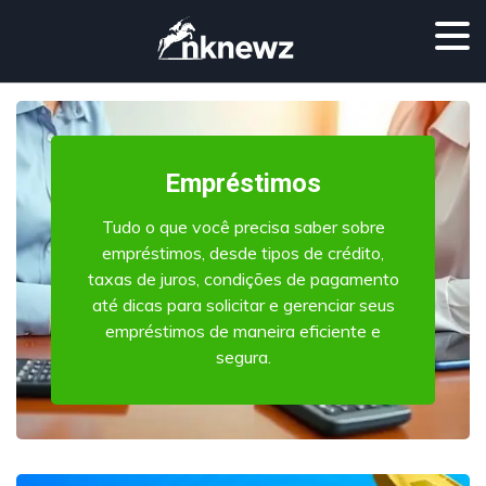
Empréstimos
Tudo o que você precisa saber sobre
empréstimos, desde tipos de crédito,
taxas de juros, condições de pagamento
até dicas para solicitar e gerenciar seus
empréstimos de maneira eficiente e
segura.